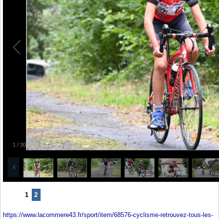
1
/
30
1
2
https://www.lacommere43.fr/sport/item/68576-cyclisme-retrouvez-tous-les-