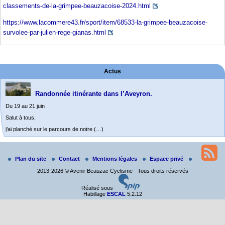
classements-de-la-grimpee-beauzacoise-2024.html
https://www.lacommere43.fr/sport/item/68533-la-grimpee-beauzacoise-
survolee-par-julien-rege-gianas.html
Actus
Randonnée itinérante dans l’Aveyron.
Du 19 au 21 juin
Salut à tous,
j’ai planché sur le parcours de notre (…)
Grimpée Beauzacoise-Souvenir Louis Lombardo 2026
Plan du site
Contact
Mentions légales
Espace privé
Dimanche 20 septembre à 8h. Grimpée Beauzacoise
2013-2026 © Avenir Beauzac Cyclisme - Tous droits réservés
Réalisé sous
Habillage
ESCAL
5.2.12