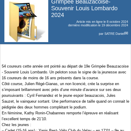
Grimpée Beauzacoise-
Souvenir Louis Lombardo
2024
Article mis en ligne le
8 octobre 2024
dernière modification le 19 décembre 2024
par
SATRE Daniel
54 coureurs cette année ont pointé au départ de 19e Grimpée Beauzacoise
- Souvenir Louis Lombardo. Un peloton sous le signe de la jeunesse avec
16 coureurs de moins de 16 ans présents dans la course.
Côté course, Julien Régé-Gianas, un non licencié, crée la surprise en
s’imposant brillamment avec près d’une minute d’avance sur ses deux
poursuivants : Cyril Fernandez et le jeune espoir beauzacois, Jules
Sauzet, le vainqueur sortant. Une performance de taille quand on connait le
pédigrée des deux hommes complétant le podium.
En féminine, Kathy Ronin-Chabannes remporte l’épreuve en réalisant
l’excellent temps de 21’10.
Chez les jeunes :
–
Cadet (15-16 ans) : Yanis Best- Vélo Club du Velay – en 17’01 – 9e au