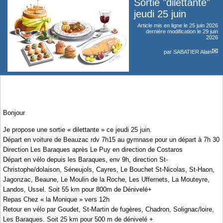
Sortie "dilettante"
jeudi 25 juin
Article mis en ligne le
25 juin 2026
dernière modification le 29 juin
2026
par
SABATIER Alain
Bonjour
Je propose une sortie « dilettante » ce jeudi 25 juin.
Départ en voiture de Beauzac rdv 7h15 au gymnase pour un départ à 7h 30
Direction Les Baraques après Le Puy en direction de Costaros
Départ en vélo depuis les Baraques, env 9h, direction St-
Christophe/dolaison, Séneujols, Cayres, Le Bouchet St-Nicolas, St-Haon,
Jagonzac, Beaune, Le Moulin de la Roche, Les Uffernets, La Mouteyre,
Landos, Ussel. Soit 55 km pour 800m de Dénivelé+
Repas Chez « la Monique » vers 12h
Retour en vélo par Goudet, St-Martin de fugères, Chadron, Solignac/loire,
Les Baraques. Soit 25 km pour 500 m de dénivelé +