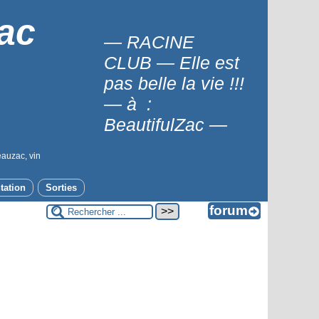
ac
— RACINE
CLUB — Elle est
pas belle la vie !!!
— à :
BeautifulZac —
eauzac, vin
tation
Sorties