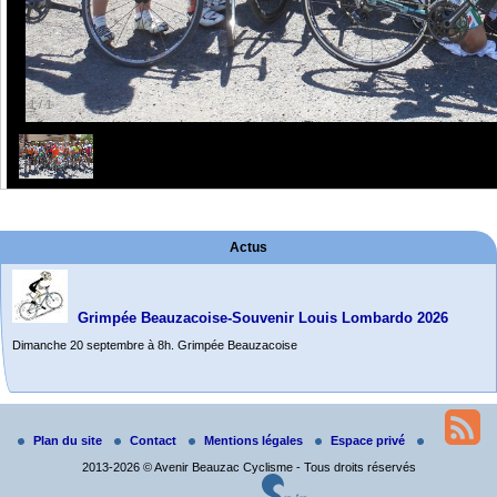
1
/
1
Actus
Grimpée Beauzacoise-Souvenir Louis Lombardo 2026
Dimanche 20 septembre à 8h. Grimpée Beauzacoise
Randonnée itinérante dans l’Aveyron.
Du 19 au 21 juin
Salut à tous,
Plan du site
Contact
Mentions légales
Espace privé
j’ai planché sur le parcours de notre (…)
2013-2026 © Avenir Beauzac Cyclisme - Tous droits réservés