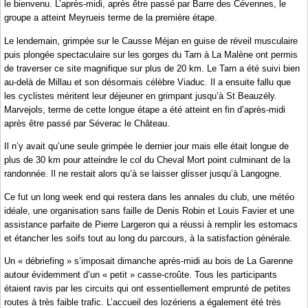
le bienvenu. L’après-midi, après être passé par Barre des Cévennes, le
groupe a atteint Meyrueis terme de la première étape.
Le lendemain, grimpée sur le Causse Méjan en guise de réveil musculaire
puis plongée spectaculaire sur les gorges du Tarn à La Malène ont permis
de traverser ce site magnifique sur plus de 20 km. Le Tarn a été suivi bien
au-delà de Millau et son désormais célèbre Viaduc. Il a ensuite fallu que
les cyclistes méritent leur déjeuner en grimpant jusqu’à St Beauzély.
Marvejols, terme de cette longue étape a été atteint en fin d’après-midi
après être passé par Séverac le Château.
Il n’y avait qu’une seule grimpée le dernier jour mais elle était longue de
plus de 30 km pour atteindre le col du Cheval Mort point culminant de la
randonnée. Il ne restait alors qu’à se laisser glisser jusqu’à Langogne.
Ce fut un long week end qui restera dans les annales du club, une météo
idéale, une organisation sans faille de Denis Robin et Louis Favier et une
assistance parfaite de Pierre Largeron qui a réussi à remplir les estomacs
et étancher les soifs tout au long du parcours, à la satisfaction générale.
Un « débriefing » s’imposait dimanche après-midi au bois de La Garenne
autour évidemment d’un « petit » casse-croûte. Tous les participants
étaient ravis par les circuits qui ont essentiellement emprunté de petites
routes à très faible trafic. L’accueil des lozériens a également été très