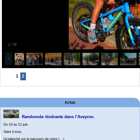
1
/
30
1
2
Actus
Randonnée itinérante dans l’Aveyron.
Du 19 au 21 juin
Salut à tous,
j’ai planché sur le parcours de notre (…)