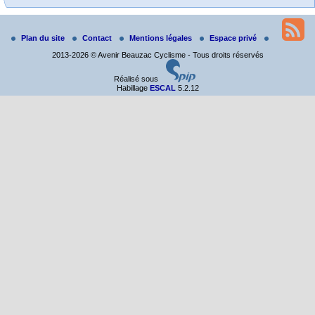
Grimpée Beauzacoise-Souvenir Louis Lombardo 2026
Plan du site
Contact
Mentions légales
Espace privé
Dimanche 20 septembre à 8h. Grimpée Beauzacoise
2013-2026 © Avenir Beauzac Cyclisme - Tous droits réservés
Réalisé sous
Habillage
ESCAL
5.2.12