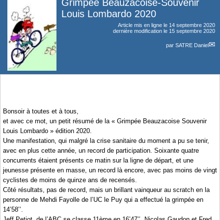
Grimpée Beauzacoise-Souvenir
Louis Lombardo 2020
Article mis en ligne le
14 septembre 2020
dernière modification le 15 septembre 2020
par
SATRE Daniel
Bonsoir à toutes et à tous,
et avec ce mot, un petit résumé de la « Grimpée Beauzacoise Souvenir
Louis Lombardo » édition 2020.
Une manifestation, qui malgré la crise sanitaire du moment a pu se tenir,
avec en plus cette année, un record de participation. Soixante quatre
concurrents étaient présents ce matin sur la ligne de départ, et une
jeunesse présente en masse, un record là encore, avec pas moins de vingt
cyclistes de moins de quinze ans de recensés.
Côté résultats, pas de record, mais un brillant vainqueur au scratch en la
personne de Mehdi Fayolle de l’UC le Puy qui a effectué la grimpée en
14’58’’.
Jeff Petiot, de l’ABC se classe 11ème en 16’47’’, Nicolas Gaudon et Fred