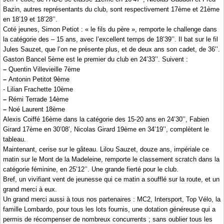
Bazin, autres représentants du club, sont respectivement 17ème et 21ème
en 18’19 et 18’28’’.
Coté jeunes, Simon Petiot : « le fils du père », remporte le challenge dans
la catégorie des – 15 ans, avec l’excellent temps de 18’39’’. Il bat sur le fil
Jules Sauzet, que l’on ne présente plus, et de deux ans son cadet, de 36’’.
Gaston Bancel 5ème est le premier du club en 24’33’’. Suivent :
–
Quentin Villevieille 7ème
–
Antonin Petitot 9ème
- Lilian Frachette 10ème
–
Rémi Terrade 14ème
–
Noé Laurent 18ème
Alexis Coiffé 16ème dans la catégorie des 15-20 ans en 24’30’’, Fabien
Girard 17ème en 30’08’, Nicolas Girard 19ème en 34’19’’, complètent le
tableau.
Maintenant, cerise sur le gâteau. Lilou Sauzet, douze ans, impériale ce
matin sur le Mont de la Madeleine, remporte le classement scratch dans la
catégorie féminine, en 25’12’’. Une grande fierté pour le club.
Bref, un vivifiant vent de jeunesse qui ce matin a soufflé sur la route, et un
grand merci à eux.
Un grand merci aussi à tous nos partenaires : MC2, Intersport, Top Vélo, la
famille Lombardo, pour tous les lots fournis, une dotation généreuse qui a
permis de récompenser de nombreux concurrents ; sans oublier tous les