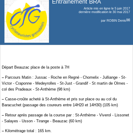
Entrainement BRA
Article mis en ligne le
5 juin 2017
dernière modification le 30 mai 2017
par
ROBIN Denis
Départ Beauzac place de la poste à 7H
–
Parcours Matin : Jussac - Roche en Regné - Chomelix - Julliange - St-
Victor - Craponne - Medeyrolles - St-Just - Grandif - St martin de Olmes -
col des Pradeaux - St-Anthème (98 km)
–
Casse-croûte acheté à St-Anthème et pris sur place ou au col du
Baracuchet (passage des coureurs entre 14H20 et 14H30) (105 km)
–
Retour après passage de la course par : St-Anthème - Viverol - Lissonet
- Salayes - Usson - Tirange - Beauzac (60 km)
–
Kilométrage total : 165 km.