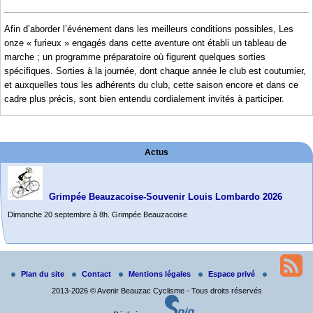
Afin d’aborder l’événement dans les meilleurs conditions possibles, Les
onze « furieux » engagés dans cette aventure ont établi un tableau de
marche ; un programme préparatoire où figurent quelques sorties
spécifiques. Sorties à la journée, dont chaque année le club est coutumier,
et auxquelles tous les adhérents du club, cette saison encore et dans ce
cadre plus précis, sont bien entendu cordialement invités à participer.
Actus
Grimpée Beauzacoise-Souvenir Louis Lombardo 2026
Dimanche 20 septembre à 8h. Grimpée Beauzacoise
Randonnée itinérante dans l’Aveyron.
Du 19 au 21 juin
Plan du site
Contact
Mentions légales
Espace privé
Salut à tous,
2013-2026 © Avenir Beauzac Cyclisme - Tous droits réservés
j’ai planché sur le parcours de notre (…)