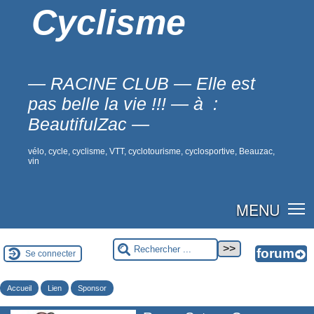
Cyclisme
— RACINE CLUB — Elle est
pas belle la vie !!! — à :
BeautifulZac —
vélo, cycle, cyclisme, VTT, cyclotourisme, cyclosportive, Beauzac,
vin
MENU
Se connecter
Accueil
Lien
Sponsor