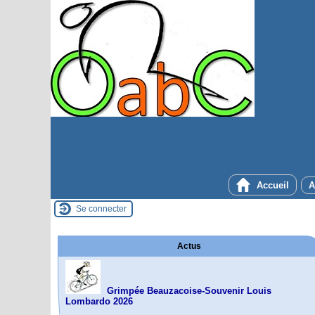
Accueil
A
Se connecter
Actus
Grimpée Beauzacoise-Souvenir Louis
Lombardo 2026