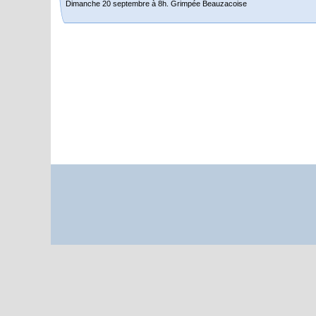
Dimanche 20 septembre à 8h. Grimpée Beauzacoise
Randonnée itinérante dans l’Aveyron.
Du 19 au 21 juin
Salut à tous,
j’ai planché sur le parcours de notre (…)