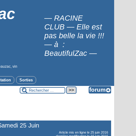
ac
— RACINE
CLUB — Elle est
pas belle la vie !!!
— à :
BeautifulZac —
eauzac, vin
tation
Sorties
Samedi 25 Juin
Article mis en ligne le
25 juin 2016