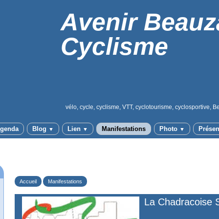
Avenir Beauz
Cyclisme
vélo, cycle, cyclisme, VTT, cyclotourisme, cyclosportive, B
genda
Blog
Lien
Manifestations
Photo
Présen
▼
▼
▼
Accueil
Manifestations
La Chadracoise 