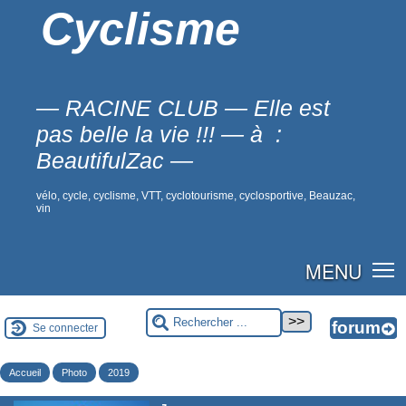
Cyclisme
— RACINE CLUB — Elle est
pas belle la vie !!! — à :
BeautifulZac —
vélo, cycle, cyclisme, VTT, cyclotourisme, cyclosportive, Beauzac,
vin
MENU
Se connecter
Accueil
Photo
2019