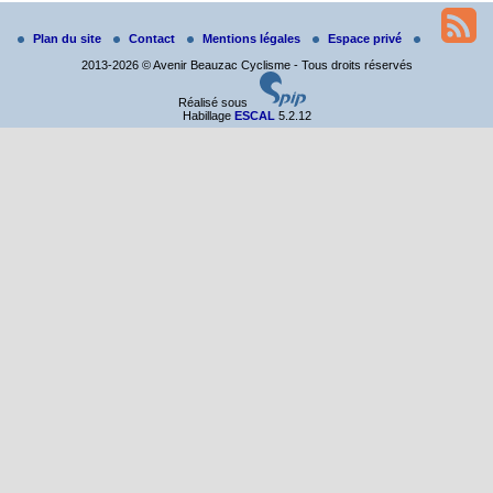
Randonnée itinérante dans l’Aveyron.
Du 19 au 21 juin
Plan du site
Contact
Mentions légales
Espace privé
Salut à tous,
2013-2026 © Avenir Beauzac Cyclisme - Tous droits réservés
j’ai planché sur le parcours de notre (…)
Réalisé sous
Habillage
ESCAL
5.2.12