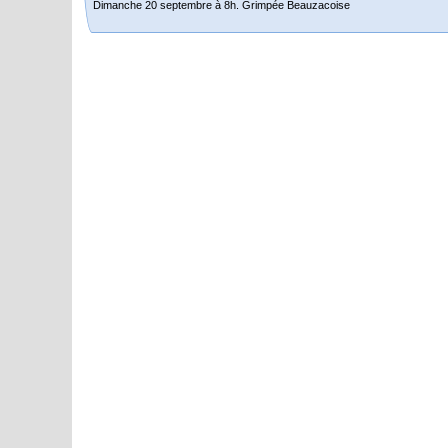
Dimanche 20 septembre à 8h. Grimpée Beauzacoise
Randonnée itinérante dans l’Aveyron.
Du 19 au 21 juin
Salut à tous,
j’ai planché sur le parcours de notre (…)