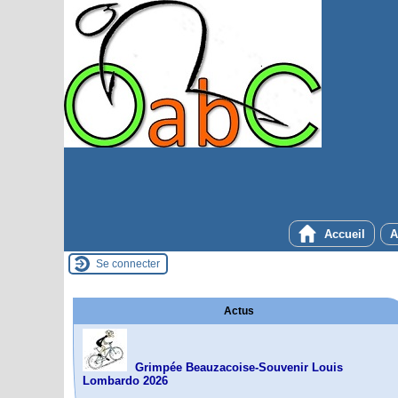
Accueil
A
Se connecter
Actus
Grimpée Beauzacoise-Souvenir Louis
Lombardo 2026