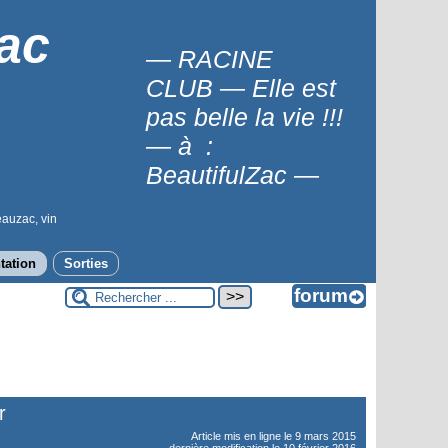
ac
— RACINE
CLUB — Elle est
pas belle la vie !!!
— à :
BeautifulZac —
eauzac, vin
tation
Sorties
r
Article mis en ligne le
9 mars 2015