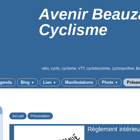
Avenir Beauz
Cyclisme
vélo, cycle, cyclisme, VTT, cyclotourisme, cyclosportive, B
genda
Blog
Lien
Manifestations
Photo
Présen
▼
▼
▼
Accueil
Présentation
Règlement intérieu