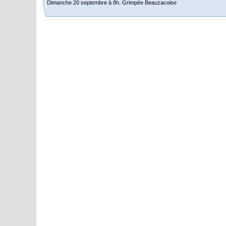
Dimanche 20 septembre à 8h. Grimpée Beauzacoise
Randonnée itinérante dans l’Aveyron.
Du 19 au 21 juin
Salut à tous,
j’ai planché sur le parcours de notre (…)