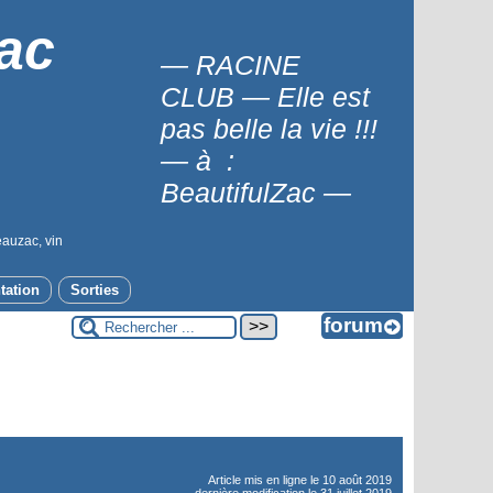
ac
— RACINE
CLUB — Elle est
pas belle la vie !!!
— à :
BeautifulZac —
eauzac, vin
tation
Sorties
Article mis en ligne le
10 août 2019