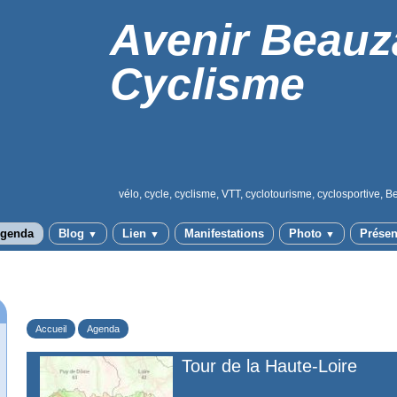
Avenir Beauz
Cyclisme
vélo, cycle, cyclisme, VTT, cyclotourisme, cyclosportive, B
genda
Blog
Lien
Manifestations
Photo
Présen
▼
▼
▼
Accueil
Agenda
Tour de la Haute-Loire