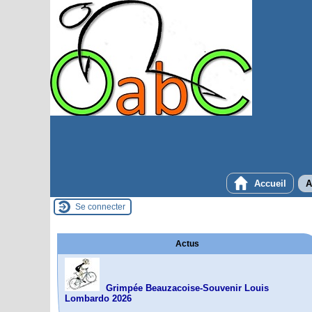
Accueil
A
Se connecter
Actus
Grimpée Beauzacoise-Souvenir Louis
Lombardo 2026