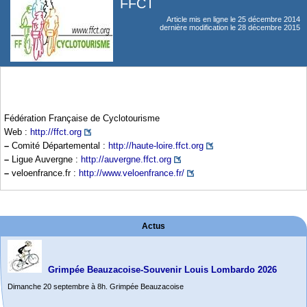
FFCT
Article mis en ligne le
25 décembre 2014
dernière modification le 28 décembre 2015
Fédération Française de Cyclotourisme
Web :
http://ffct.org
–
Comité Départemental :
http://haute-loire.ffct.org
–
Ligue Auvergne :
http://auvergne.ffct.org
–
veloenfrance.fr :
http://www.veloenfrance.fr/
Actus
Grimpée Beauzacoise-Souvenir Louis Lombardo 2026
Dimanche 20 septembre à 8h. Grimpée Beauzacoise