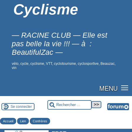
Cyclisme
— RACINE CLUB — Elle est
pas belle la vie !!! — à :
BeautifulZac —
vélo, cycle, cyclisme, VTT, cyclotourisme, cyclosportive, Beauzac,
vin
MENU
Se connecter
Accueil
Lien
Confrères