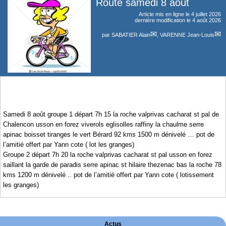
Route samedi 8 août
Article mis en ligne le
4 juillet 2026
dernière modification le 4 août 2026
par
SABATIER Alain
,
VARENNE Jean-Louis
Samedi 8 août groupe 1 départ 7h 15 la roche valprivas cacharat st pal de
Chalencon usson en forez viverols eglisolles raffiny la chaulme serre
apinac boisset tiranges le vert Bérard 92 kms 1500 m dénivelé … pot de
l’amitié offert par Yann cote ( lot les granges)
Groupe 2 départ 7h 20 la roche valprivas cacharat st pal usson en forez
saillant la garde de paradis serre apinac st hilaire thezenac bas la roche 78
kms 1200 m dénivelé .. pot de l’amitié offert par Yann cote ( lotissement
les granges)
Actus