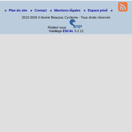
Du 19 au 21 juin
Salut à tous,
Plan du site
Contact
Mentions légales
Espace privé
j’ai planché sur le parcours de notre (…)
2013-2026 © Avenir Beauzac Cyclisme - Tous droits réservés
Réalisé sous
Habillage
ESCAL
5.2.12