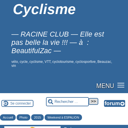
Cyclisme
— RACINE CLUB — Elle est
pas belle la vie !!! — à :
BeautifulZac —
vélo, cycle, cyclisme, VTT, cyclotourisme, cyclosportive, Beauzac,
vin
MENU
Se connecter
Accueil
Photo
2015
Weekend à ESPALION