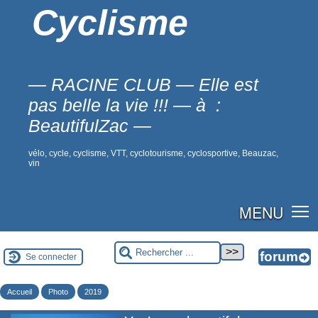
Cyclisme
— RACINE CLUB — Elle est
pas belle la vie !!! — à :
BeautifulZac —
vélo, cycle, cyclisme, VTT, cyclotourisme, cyclosportive, Beauzac,
vin
MENU
Se connecter
Accueil
Photo
2019