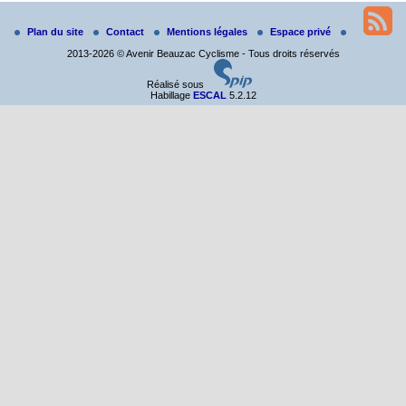
Du 19 au 21 juin
Plan du site
Contact
Mentions légales
Espace privé
Salut à tous,
2013-2026 © Avenir Beauzac Cyclisme - Tous droits réservés
j’ai planché sur le parcours de notre (…)
Réalisé sous
Habillage
ESCAL
5.2.12