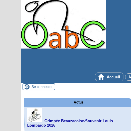
Accueil
A
Se connecter
Actus
Grimpée Beauzacoise-Souvenir Louis
Lombardo 2026