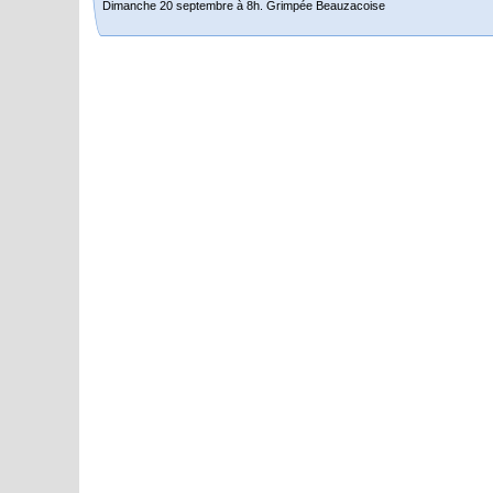
Dimanche 20 septembre à 8h. Grimpée Beauzacoise
Randonnée itinérante dans l’Aveyron.
Du 19 au 21 juin
Salut à tous,
j’ai planché sur le parcours de notre (…)