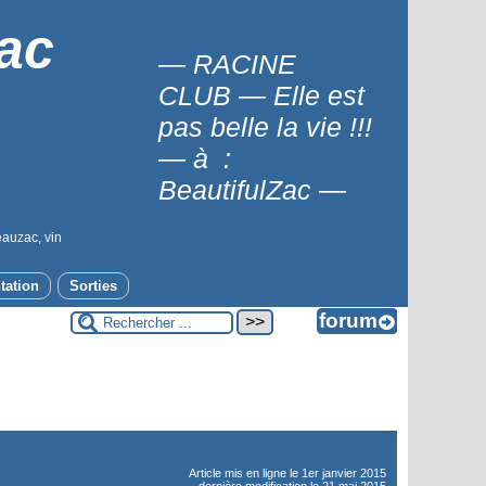
ac
— RACINE
CLUB — Elle est
pas belle la vie !!!
— à :
BeautifulZac —
eauzac, vin
tation
Sorties
Article mis en ligne le
1er janvier 2015