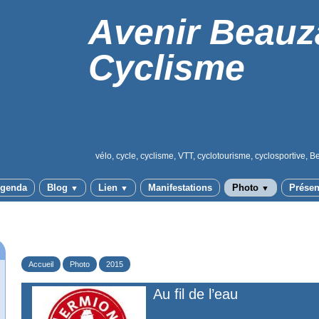
Avenir Beauz
Cyclisme
vélo, cycle, cyclisme, VTT, cyclotourisme, cyclosportive, B
genda
Blog
Lien
Manifestations
Photo
Présen
▼
▼
▼
Accueil
Photo
2015
Au fil de l’eau