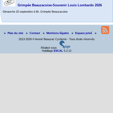
Grimpée Beauzacoise-Souvenir Louis Lombardo 2026
Dimanche 20 septembre à 8h. Grimpée Beauzacoise
Randonnée itinérante dans l’Aveyron.
Du 19 au 21 juin
Plan du site
Contact
Mentions légales
Espace privé
Salut à tous,
2013-2026 © Avenir Beauzac Cyclisme - Tous droits réservés
j’ai planché sur le parcours de notre (…)
Réalisé sous
Habillage
ESCAL
5.2.12