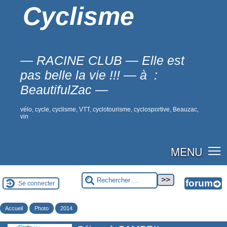
Cyclisme
— RACINE CLUB — Elle est
pas belle la vie !!! — à :
BeautifulZac —
vélo, cycle, cyclisme, VTT, cyclotourisme, cyclosportive, Beauzac,
vin
MENU
Se connecter
Accueil
Photo
2014