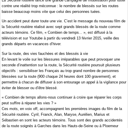
La Sécurité routière lance une grande campagne de mobilisation pour lutter
contre une réalité trop méconnue : le nombre de blessés sur les routes
baisse beaucoup moins vite que celui des personnes tuées.
Un accident peut durer toute une vie. C’est le message du nouveau film de
la Sécurité routière réalisé avec sept grands blessés de la route comme
acteurs témoins. Ce film, « Combien de temps... », est diffusé à la
télévision et sur Youtube à partir du vendredi 13 février 2015, veille des
grands départs en vacances d’hiver.
Sur la route, des vies fauchées et des blessés à vie
En levant le voile sur les blessures irréparables que peut provoquer une
seconde d’inattention sur la route, la Sécurité routière poursuit plusieurs
objectifs : sensibiliser les Français au trop grand nombre de personnes
blessées sur la route (900 chaque 24 heures dont 100 gravement), et
permettre à chacun de diffuser à son entourage un appel à la vigilance pour
éviter de blesser ou d’être blessé.
« Combien de temps allons-nous continuer à croire que réparer les corps
peut suffire à réparer les vies ? »
Ces mots, en voix off, accompagnent les premières images du film de la
Sécurité routière. Cyril, Franck, Alan, Maryse, Aurélien, Marius et
Sébastien en sont les acteurs témoins. Tous sont des grands accidentés
de la route soignés à Garches dans les Hauts-de-Seine ou à Ploemeur