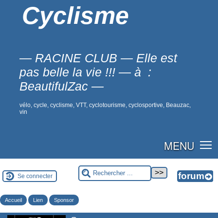
Cyclisme
— RACINE CLUB — Elle est
pas belle la vie !!! — à :
BeautifulZac —
vélo, cycle, cyclisme, VTT, cyclotourisme, cyclosportive, Beauzac,
vin
MENU
Se connecter
Accueil
Lien
Sponsor