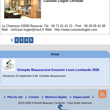
Cuisines Liogier Christian
La Charreyre 43590 Beauzac Tél : 04 71 61 41 21 - Port : 06 28 05 41 08
Mail : christian.liogier@neuf.fr Web : http://www.cuisinesliogier.com
1
2
3
4
5
Actus
Grimpée Beauzacoise-Souvenir Louis Lombardo 2026
Dimanche 20 septembre à 8h. Grimpée Beauzacoise
Randonnée itinérante dans l’Aveyron.
Du 19 au 21 juin
Plan du site
Contact
Mentions légales
Espace privé
Salut à tous,
2013-2026 © Avenir Beauzac Cyclisme - Tous droits réservés
j’ai planché sur le parcours de notre (…)