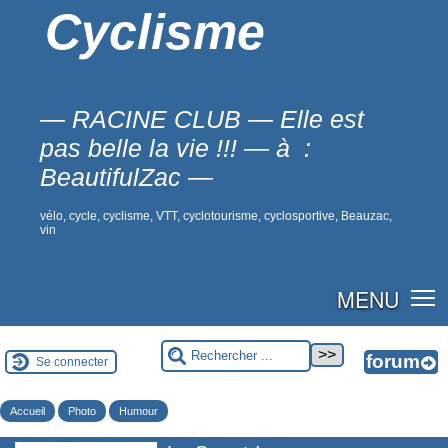
Cyclisme
— RACINE CLUB — Elle est
pas belle la vie !!! — à :
BeautifulZac —
vélo, cycle, cyclisme, VTT, cyclotourisme, cyclosportive, Beauzac,
vin
MENU
Se connecter
Accueil
Photo
Humour