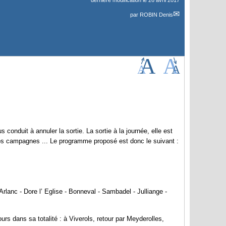
dernière modification le 26 avril 2017
par
ROBIN Denis
onduit à annuler la sortie. La sortie à la journée, elle est
os campagnes ... Le programme proposé est donc le suivant :
Arlanc - Dore l’ Eglise - Bonneval - Sambadel - Julliange -
urs dans sa totalité : à Viverols, retour par Meyderolles,