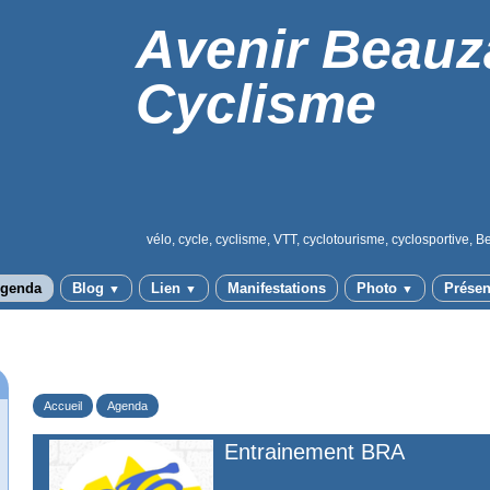
Avenir Beauz
Cyclisme
vélo, cycle, cyclisme, VTT, cyclotourisme, cyclosportive, B
genda
Blog
Lien
Manifestations
Photo
Présen
▼
▼
▼
Accueil
Agenda
Entrainement BRA