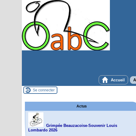
Accueil
A
Se connecter
Actus
Grimpée Beauzacoise-Souvenir Louis
Lombardo 2026