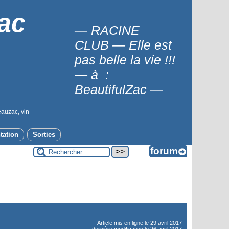
ac
— RACINE
CLUB — Elle est
pas belle la vie !!!
— à :
BeautifulZac —
eauzac, vin
tation
Sorties
Article mis en ligne le
29 avril 2017