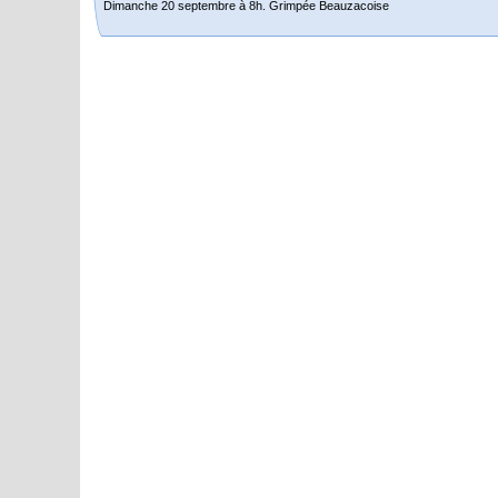
Dimanche 20 septembre à 8h. Grimpée Beauzacoise
Randonnée itinérante dans l’Aveyron.
Du 19 au 21 juin
Salut à tous,
j’ai planché sur le parcours de notre (…)