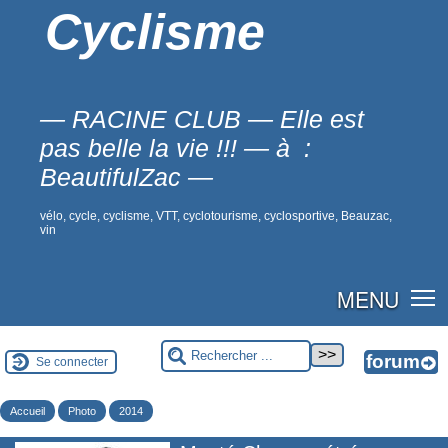
Cyclisme
— RACINE CLUB — Elle est
pas belle la vie !!! — à :
BeautifulZac —
vélo, cycle, cyclisme, VTT, cyclotourisme, cyclosportive, Beauzac,
vin
MENU
Se connecter
Accueil
Photo
2014