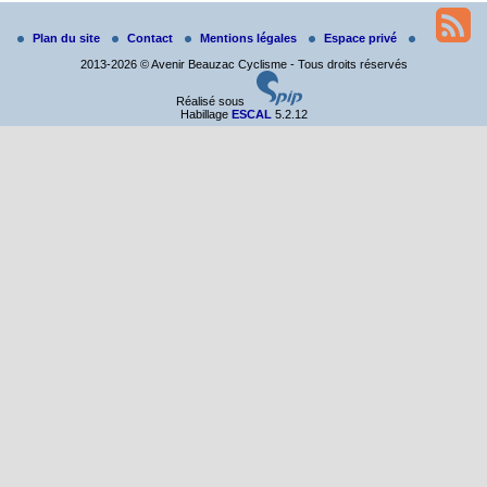
Du 19 au 21 juin
Plan du site
Contact
Mentions légales
Espace privé
Salut à tous,
2013-2026 © Avenir Beauzac Cyclisme - Tous droits réservés
j’ai planché sur le parcours de notre (…)
Réalisé sous
Habillage
ESCAL
5.2.12