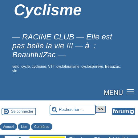
Cyclisme
— RACINE CLUB — Elle est
pas belle la vie !!! — à :
BeautifulZac —
vélo, cycle, cyclisme, VTT, cyclotourisme, cyclosportive, Beauzac,
vin
MENU
Se connecter
Accueil
Lien
Confrères