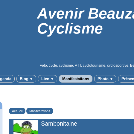
Avenir Beauz
Cyclisme
vélo, cycle, cyclisme, VTT, cyclotourisme, cyclosportive, B
genda
Blog
Lien
Manifestations
Photo
Présen
▼
▼
▼
Accueil
Manifestations
Sambonitaine