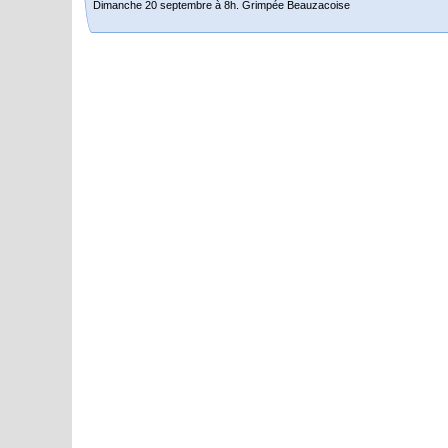
Dimanche 20 septembre à 8h. Grimpée Beauzacoise
Randonnée itinérante dans l’Aveyron.
Du 19 au 21 juin
Salut à tous,
j’ai planché sur le parcours de notre (…)