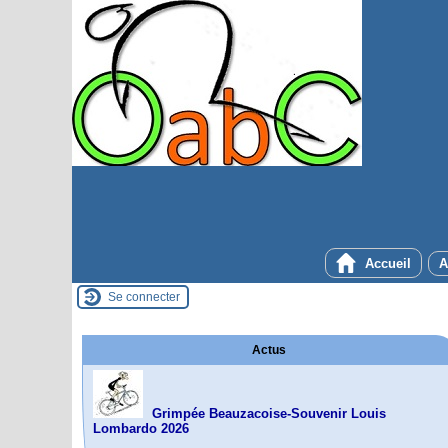
Accueil
A
Se connecter
Actus
Grimpée Beauzacoise-Souvenir Louis
Lombardo 2026