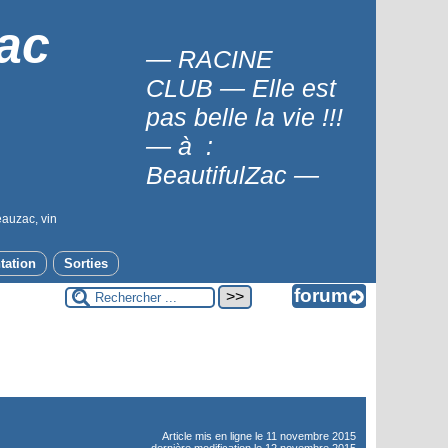
ac
— RACINE
CLUB — Elle est
pas belle la vie !!!
— à :
BeautifulZac —
eauzac, vin
tation
Sorties
Article mis en ligne le
11 novembre 2015