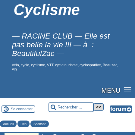
Cyclisme
— RACINE CLUB — Elle est
pas belle la vie !!! — à :
BeautifulZac —
vélo, cycle, cyclisme, VTT, cyclotourisme, cyclosportive, Beauzac,
vin
MENU
Se connecter
Accueil
Lien
Sponsor