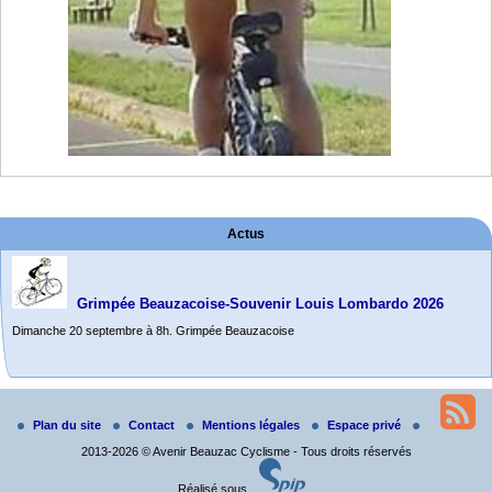
Actus
Grimpée Beauzacoise-Souvenir Louis Lombardo 2026
Dimanche 20 septembre à 8h. Grimpée Beauzacoise
Randonnée itinérante dans l’Aveyron.
Du 19 au 21 juin
Plan du site
Contact
Mentions légales
Espace privé
Salut à tous,
2013-2026 © Avenir Beauzac Cyclisme - Tous droits réservés
j’ai planché sur le parcours de notre (…)
Réalisé sous