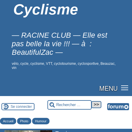
Cyclisme
— RACINE CLUB — Elle est
pas belle la vie !!! — à :
BeautifulZac —
vélo, cycle, cyclisme, VTT, cyclotourisme, cyclosportive, Beauzac,
vin
MENU
Se connecter
Accueil
Photo
Humour