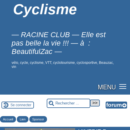
Cyclisme
— RACINE CLUB — Elle est
pas belle la vie !!! — à :
BeautifulZac —
vélo, cycle, cyclisme, VTT, cyclotourisme, cyclosportive, Beauzac,
vin
MENU
Se connecter
Accueil
Lien
Sponsor