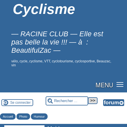
Cyclisme
— RACINE CLUB — Elle est
pas belle la vie !!! — à :
BeautifulZac —
vélo, cycle, cyclisme, VTT, cyclotourisme, cyclosportive, Beauzac,
vin
MENU
Se connecter
Accueil
Photo
Humour