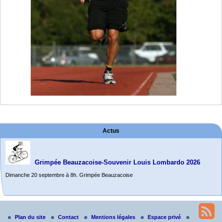
Actus
Grimpée Beauzacoise-Souvenir Louis Lombardo 2026
Dimanche 20 septembre à 8h. Grimpée Beauzacoise
Randonnée itinérante dans l’Aveyron.
Du 19 au 21 juin
Plan du site
Contact
Mentions légales
Espace privé