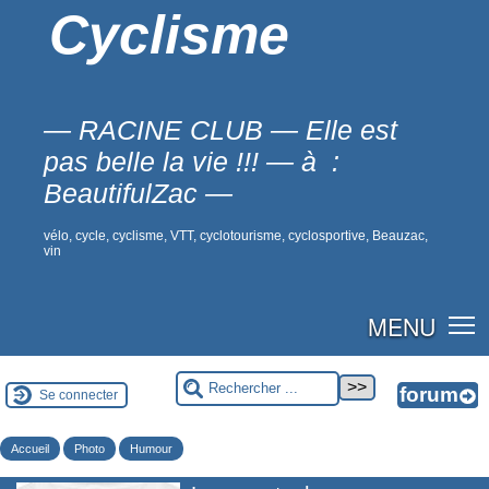
Cyclisme
— RACINE CLUB — Elle est
pas belle la vie !!! — à :
BeautifulZac —
vélo, cycle, cyclisme, VTT, cyclotourisme, cyclosportive, Beauzac,
vin
MENU
Se connecter
Accueil
Photo
Humour