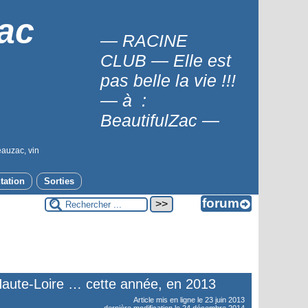
ac
— RACINE
CLUB — Elle est
pas belle la vie !!!
— à :
BeautifulZac —
eauzac, vin
tation
Sorties
Haute-Loire … cette année, en 2013
Article mis en ligne le
23 juin 2013