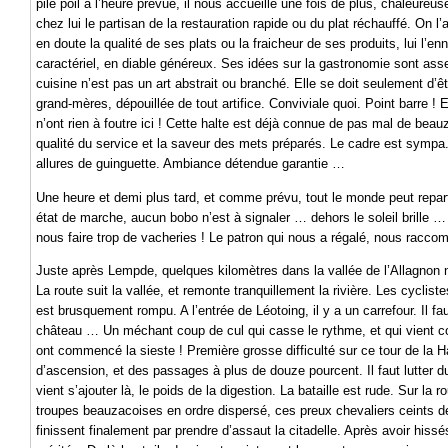
pile poil à l’heure prévue, il nous accueille une fois de plus, chaleure
chez lui le partisan de la restauration rapide ou du plat réchauffé. On l
en doute la qualité de ses plats ou la fraicheur de ses produits, lui l’e
caractériel, en diable généreux. Ses idées sur la gastronomie sont ass
cuisine n’est pas un art abstrait ou branché. Elle se doit seulement d’ê
grand-mères, dépouillée de tout artifice. Conviviale quoi. Point barre !
n’ont rien à foutre ici ! Cette halte est déjà connue de pas mal de bea
qualité du service et la saveur des mets préparés. Le cadre est sympa
allures de guinguette. Ambiance détendue garantie …
Une heure et demi plus tard, et comme prévu, tout le monde peut repar
état de marche, aucun bobo n’est à signaler … dehors le soleil brille …
nous faire trop de vacheries ! Le patron qui nous a régalé, nous racco
Juste après Lempde, quelques kilomètres dans la vallée de l’Allagnon no
La route suit la vallée, et remonte tranquillement la rivière. Les cyclist
est brusquement rompu. A l’entrée de Léotoing, il y a un carrefour. Il fa
château … Un méchant coup de cul qui casse le rythme, et qui vient co
ont commencé la sieste ! Première grosse difficulté sur ce tour de la H
d’ascension, et des passages à plus de douze pourcent. Il faut lutter dur
vient s’ajouter là, le poids de la digestion. La bataille est rude. Sur l
troupes beauzacoises en ordre dispersé, ces preux chevaliers ceints d
finissent finalement par prendre d’assaut la citadelle. Après avoir hiss