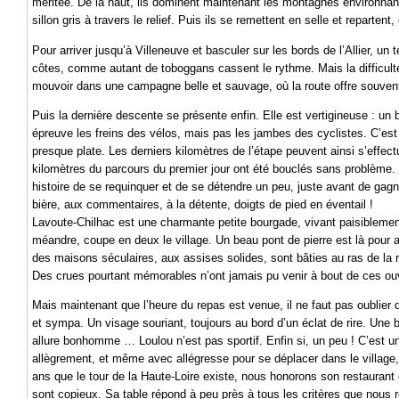
méritée. De là haut, ils dominent maintenant les montagnes environnante
sillon gris à travers le relief. Puis ils se remettent en selle et reparte
Pour arriver jusqu’à Villeneuve et basculer sur les bords de l’Allier, un
côtes, comme autant de toboggans cassent le rythme. Mais la difficulté s
mouvoir dans une campagne belle et sauvage, où la route offre souven
Puis la dernière descente se présente enfin. Elle est vertigineuse : un 
épreuve les freins des vélos, mais pas les jambes des cyclistes. C’est
presque plate. Les derniers kilomètres de l’étape peuvent ainsi s’effect
kilomètres du parcours du premier jour ont été bouclés sans problème. 
histoire de se requinquer et de se détendre un peu, juste avant de gagn
bière, aux commentaires, à la détente, doigts de pied en éventail !
Lavoute-Chilhac est une charmante petite bourgade, vivant paisiblement 
méandre, coupe en deux le village. Un beau pont de pierre est là pour as
des maisons séculaires, aux assises solides, sont bâties au ras de la 
Des crues pourtant mémorables n’ont jamais pu venir à bout de ces 
Mais maintenant que l’heure du repas est venue, il ne faut pas oublie
et sympa. Un visage souriant, toujours au bord d’un éclat de rire. Une 
allure bonhomme … Loulou n’est pas sportif. Enfin si, un peu ! C’est un
allègrement, et même avec allégresse pour se déplacer dans le village,
ans que le tour de la Haute-Loire existe, nous honorons son restaurant de
sont copieux. Sa table répond à peu près à tous les critères que nous