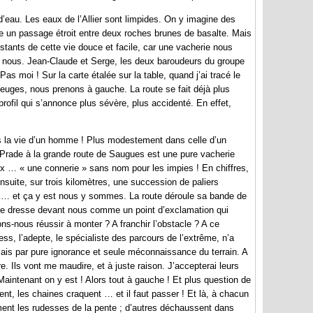
d’eau. Les eaux de l’Allier sont limpides. On y imagine des
aye un passage étroit entre deux roches brunes de basalte. Mais
instants de cette vie douce et facile, car une vacherie nous
t nous. Jean-Claude et Serge, les deux baroudeurs du groupe
s moi ! Sur la carte étalée sur la table, quand j’ai tracé le
teuges, nous prenons à gauche. La route se fait déjà plus
rofil qui s’annonce plus sévère, plus accidenté. En effet,
ans la vie d’un homme ! Plus modestement dans celle d’un
de Prade à la grande route de Saugues est une pure vacherie
ux … « une connerie » sans nom pour les impies ! En chiffres,
nsuite, sur trois kilomètres, une succession de paliers
he … et ça y est nous y sommes. La route déroule sa bande de
e se dresse devant nous comme un point d’exclamation qui
ons-nous réussir à monter ? A franchir l’obstacle ? A ce
s, l’adepte, le spécialiste des parcours de l’extrême, n’a
 Mais par pure ignorance et seule méconnaissance du terrain. A
e. Ils vont me maudire, et à juste raison. J’accepterai leurs
 Maintenant on y est ! Alors tout à gauche ! Et plus question de
tent, les chaines craquent … et il faut passer ! Et là, à chacun
ment les rudesses de la pente ; d’autres déchaussent dans