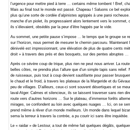
l’urgence pour mettre pied à terre … certains même tombent ! Bref, c
Mais au final tout le monde est passé. Chapeau ! Saluons ce bel exploit 
plus qu’une sorte de cordée d’alpinistes agrippés à une paroi rocheu
manche d’un piolet, ils progressaient alors lentement vers le sommet,
ils s’élevaient, obsédés par la peur d’être happés par le vide.
Au sommet, une petite pause s’impose … le temps que le groupe se rec
sur l’horizon, nous permet de mesurer le chemin parcouru. Maintenant l
dénivelé est impressionnant, une élévation de plus de quatre cents mèt
droit » à travers des prés et des bosquets, sur des pentes abruptes …
Après ce sévère coup de trique, plus rien ne peut nous arriver. La rou
belles côtes, ne prendra plus l’allure que d’un simple tapis sans relief
de ruisseaux, puis tout à coup devient sautillante pour passer brusquem
le chaud et le froid, à travers les plateaux de la Margeride et du Gév
peu de villages. D’ailleurs, ceux-ci sont souvent désertiques et se me
laval-Atger. Calmes et silencieux, ils se laissent traverser sans rien di
route vers d’autres horizons … Sur le plateau, d’immense forêts alterne
mirages, se confondent au loin avec quelques nuages … Ici, on se sen
prend même à rêver d’un monde meilleurs. Un monde dans lequel bizar
sema la terreur à travers la contrée, a pu courir ici sans être inquiétée.
Le « raidar » de Lestour, a tout de même fait quelques dégâts, quelqu