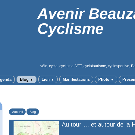
Avenir Beauz
Cyclisme
vélo, cycle, cyclisme, VTT, cyclotourisme, cyclosportive, B
genda
Blog
Lien
Manifestations
Photo
Présen
▼
▼
▼
Accueil
Blog
Au tour … et autour de la 