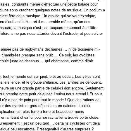
sasiés, contraints même d’effectuer une petite balade pour
ons d’une sono crachant quelques notes de musique. Un podium a
, c’est fête de la musique. Un groupe qui se veut exotique,
eu d’authenticité … et il me semble même, qu’un des
nsacré, la musique n’est pas toujours forcément à la fête !
éférons ne pas nous attarder devant l’estrade, et poursuivre
te année pas de rugbymans déchaînés … ni de troisième mi-
s chambrées presque sans bruit … Ce soir, les cyclistes
 qui coule juste en dessous … qui chantonne, comme dirait
, tout le monde est sur pied, prêt au départ. Les vélos sont
s le silence, et le groupe s’élance. Les jambes se dénouent,
l’heure où une grande partie de celui-ci dort encore. Seulement
ur prendre notre petit déjeuner. Loulou nous attend ! Et nous
l n’y a pas de pain pour tout le monde ! Que des rations de
r des cyclistes, gros dépensiers en calories. Loulou,
explication est plus terre à terre et beaucoup moins
 en arrivant chez lui pour se ravitailler a trouvé porte close.
ureusement il est un peu tard … certains cyclistes ont déjà
t quelque peu escamoté. Présagerait-il d’autres surprises ?