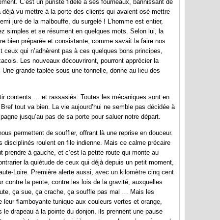
usement. C’est un puriste fidèle à ses fourneaux, bannissant de
’a déjà vu mettre à la porte des clients qui avaient osé mettre
nnemi juré de la malbouffe, du surgelé ! L’homme est entier,
ez simples et se résument en quelques mots. Selon lui, la
tre bien préparée et consistante, comme savait la faire nos
 Et ceux qui n’adhèrent pas à ces quelques bons principes,
uzacois. Les nouveaux découvriront, pourront apprécier la
. Une grande tablée sous une tonnelle, donne au lieu des
tir contents … et rassasiés. Toutes les mécaniques sont en
 Bref tout va bien. La vie aujourd’hui ne semble pas décidée à
mpagne jusqu’au pas de sa porte pour saluer notre départ.
us permettent de souffler, offrant là une reprise en douceur.
es disciplinés roulent en file indienne. Mais ce calme précaire
ut prendre à gauche, et c’est la petite route qui monte au
ntrarier la quiétude de ceux qui déjà depuis un petit moment,
aute-Loire. Première alerte aussi, avec un kilomètre cinq cent
 contre la pente, contre les lois de la gravité, auxquelles
a route, ça sue, ça crache, ça souffle pas mal … Mais les
e leur flamboyante tunique aux couleurs vertes et orange,
és le drapeau à la pointe du donjon, ils prennent une pause