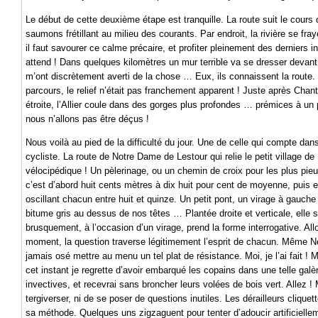
Le début de cette deuxième étape est tranquille. La route suit le cours 
saumons frétillant au milieu des courants. Par endroit, la rivière se fr
il faut savourer ce calme précaire, et profiter pleinement des derniers 
attend ! Dans quelques kilomètres un mur terrible va se dresser devan
m’ont discrètement averti de la chose … Eux, ils connaissent la route. Pa
parcours, le relief n’était pas franchement apparent ! Juste après Chan
étroite, l’Allier coule dans des gorges plus profondes … prémices à un p
nous n’allons pas être déçus !
Nous voilà au pied de la difficulté du jour. Une de celle qui compte d
cycliste. La route de Notre Dame de Lestour qui relie le petit village 
vélocipédique ! Un pèlerinage, ou un chemin de croix pour les plus pie
c’est d’abord huit cents mètres à dix huit pour cent de moyenne, puis e
oscillant chacun entre huit et quinze. Un petit pont, un virage à gauc
bitume gris au dessus de nos têtes … Plantée droite et verticale, ell
brusquement, à l’occasion d’un virage, prend la forme interrogative. All
moment, la question traverse légitimement l’esprit de chacun. Même Nes
jamais osé mettre au menu un tel plat de résistance. Moi, je l’ai fait !
cet instant je regrette d’avoir embarqué les copains dans une telle galèr
invectives, et recevrai sans broncher leurs volées de bois vert. Allez !
tergiverser, ni de se poser de questions inutiles. Les dérailleurs cliquet
sa méthode. Quelques uns zigzaguent pour tenter d’adoucir artificielle