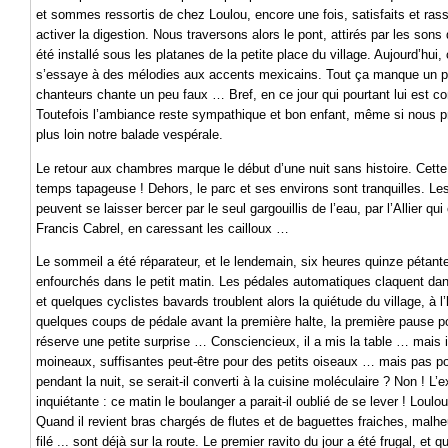
et sommes ressortis de chez Loulou, encore une fois, satisfaits et ras
activer la digestion. Nous traversons alors le pont, attirés par les s
été installé sous les platanes de la petite place du village. Aujourd’hui
s’essaye à des mélodies aux accents mexicains. Tout ça manque un p
chanteurs chante un peu faux … Bref, en ce jour qui pourtant lui est co
Toutefois l’ambiance reste sympathique et bon enfant, même si nous pr
plus loin notre balade vespérale.
Le retour aux chambres marque le début d’une nuit sans histoire. Cet
temps tapageuse ! Dehors, le parc et ses environs sont tranquilles. Le
peuvent se laisser bercer par le seul gargouillis de l’eau, par l’Allier
Francis Cabrel, en caressant les cailloux …
Le sommeil a été réparateur, et le lendemain, six heures quinze pétante
enfourchés dans le petit matin. Les pédales automatiques claquent dan
et quelques cyclistes bavards troublent alors la quiétude du village, à 
quelques coups de pédale avant la première halte, la première pause po
réserve une petite surprise … Consciencieux, il a mis la table … mais i
moineaux, suffisantes peut-être pour des petits oiseaux … mais pas pou
pendant la nuit, se serait-il converti à la cuisine moléculaire ? Non ! L’
inquiétante : ce matin le boulanger a parait-il oublié de se lever ! Loulou
Quand il revient bras chargés de flutes et de baguettes fraiches, malhe
filé ... sont déjà sur la route. Le premier ravito du jour a été frugal, e