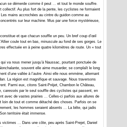
hacun se démerde comme il peut … et tout le monde souffre.
collectif. Au plus fort de la pente, les cyclistes ne formaient
se. Les mains accrochées au cintre du guidon comme au
 concentrés sur leur machine. Mus par une force mystérieuse,
onstitue et que chacun souffle un peu. Un bref coup d’œil
’Allier coule tout en bas, minuscule au fond de ses gorges. Le
res effectuée en à peine quatre kilomètres de route. Un « tout
te qui va nous mener jusqu’à Naussac, pourtant ponctuée de
. Nonchalante, souvent elle aime musarder, se complaît le long
ent d’une vallée à l’autre. Ainsi elle nous emmène, alternant
audan. La région est magnifique et sauvage. Nous traversons
urent. Parmi eux, citons Saint-Préjet, Chambon le Château,
re, caressés par le seul souffle des cyclistes qui passent, en
nt avec de vastes prairies … Celles-ci parfois aux allures de
t loin de tout et comme détaché des choses. Parfois on se
rement, les hommes seraient absents … La bête, qui jadis
 Son territoire était immense.
es victimes … Dans une côte, peu après Saint-Prejet, Daniel