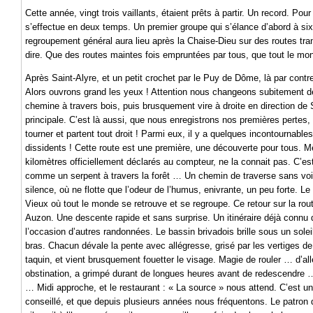
Cette année, vingt trois vaillants, étaient prêts à partir. Un record. Pou
s’effectue en deux temps. Un premier groupe qui s’élance d’abord à si
regroupement général aura lieu après la Chaise-Dieu sur des routes tran
dire. Que des routes maintes fois empruntées par tous, que tout le mon
Après Saint-Alyre, et un petit crochet par le Puy de Dôme, là par cont
Alors ouvrons grand les yeux ! Attention nous changeons subitement de c
chemine à travers bois, puis brusquement vire à droite en direction de
principale. C’est là aussi, que nous enregistrons nos premières pertes, 
tourner et partent tout droit ! Parmi eux, il y a quelques incontournables
dissidents ! Cette route est une première, une découverte pour tous. 
kilomètres officiellement déclarés au compteur, ne la connait pas. C’est t
comme un serpent à travers la forêt … Un chemin de traverse sans v
silence, où ne flotte que l’odeur de l’humus, enivrante, un peu forte. 
Vieux où tout le monde se retrouve et se regroupe. Ce retour sur la route
Auzon. Une descente rapide et sans surprise. Un itinéraire déjà connu
l’occasion d’autres randonnées. Le bassin brivadois brille sous un sole
bras. Chacun dévale la pente avec allégresse, grisé par les vertiges de l
taquin, et vient brusquement fouetter le visage. Magie de rouler … d’all
obstination, a grimpé durant de longues heures avant de redescendre …
… Midi approche, et le restaurant : « La source » nous attend. C’est un
conseillé, et que depuis plusieurs années nous fréquentons. Le patron 