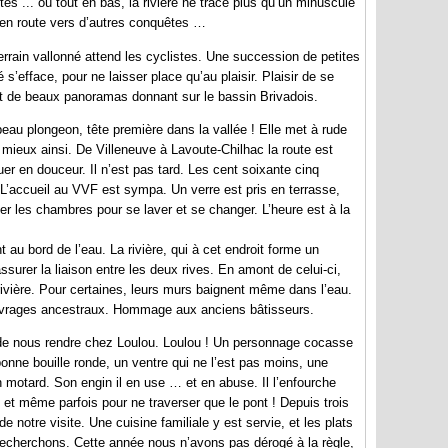
s ... où tout en bas, la rivière ne trace plus qu’un minuscule
nt, en route vers d’autres conquêtes …
 terrain vallonné attend les cyclistes. Une succession de petites
’efface, pour ne laisser place qu’au plaisir. Plaisir de se
t de beaux panoramas donnant sur le bassin Brivadois.
beau plongeon, tête première dans la vallée ! Elle met à rude
 mieux ainsi. De Villeneuve à Lavoute-Chilhac la route est
uer en douceur. Il n’est pas tard. Les cent soixante cinq
L’accueil au VVF est sympa. Un verre est pris en terrasse,
er les chambres pour se laver et se changer. L’heure est à la
au bord de l’eau. La rivière, qui à cet endroit forme un
surer la liaison entre les deux rives. En amont de celui-ci,
rivière. Pour certaines, leurs murs baignent même dans l’eau.
ouvrages ancestraux. Hommage aux anciens bâtisseurs.
r de nous rendre chez Loulou. Loulou ! Un personnage cocasse
bonne bouille ronde, un ventre qui ne l’est pas moins, une
 motard. Son engin il en use … et en abuse. Il l’enfourche
 et même parfois pour ne traverser que le pont ! Depuis trois
 notre visite. Une cuisine familiale y est servie, et les plats
 recherchons. Cette année nous n’avons pas dérogé à la règle,