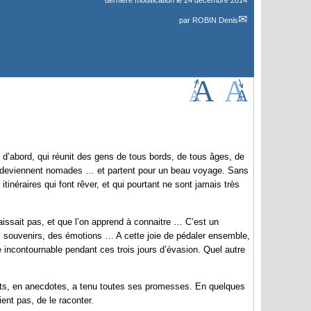
dernière modification le 24 décembre 2014
par
ROBIN Denis
 d’abord, qui réunit des gens de tous bords, de tous âges, de
s, deviennent nomades … et partent pour un beau voyage. Sans
tinéraires qui font rêver, et qui pourtant ne sont jamais très
aissait pas, et que l’on apprend à connaitre … C’est un
es souvenirs, des émotions … A cette joie de pédaler ensemble,
incontournable pendant ces trois jours d’évasion. Quel autre
nts, en anecdotes, a tenu toutes ses promesses. En quelques
ient pas, de le raconter.