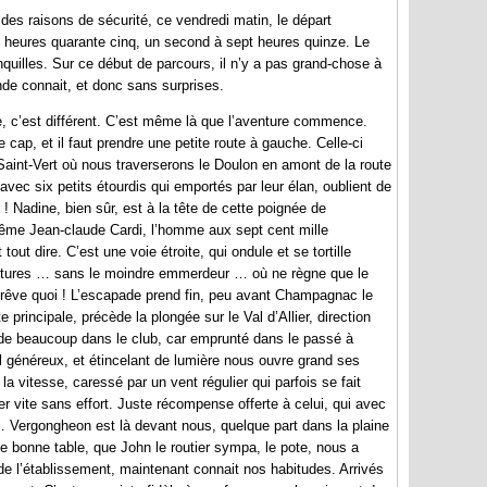
r des raisons de sécurité, ce vendredi matin, le départ
x heures quarante cinq, un second à sept heures quinze. Le
quilles. Sur ce début de parcours, il n’y a pas grand-chose à
de connait, et donc sans surprises.
re, c’est différent. C’est même là que l’aventure commence.
ap, et il faut prendre une petite route à gauche. Celle-ci
 Saint-Vert où nous traverserons le Doulon en amont de la route
avec six petits étourdis qui emportés par leur élan, oublient de
 ! Nadine, bien sûr, est à la tête de cette poignée de
Même Jean-claude Cardi, l’homme aux sept cent mille
out dire. C’est une voie étroite, qui ondule et se tortille
oitures … sans le moindre emmerdeur … où ne règne que le
Le rêve quoi ! L’escapade prend fin, peu avant Champagnac le
 principale, précède la plongée sur le Val d’Allier, direction
 de beaucoup dans le club, car emprunté dans le passé à
il généreux, et étincelant de lumière nous ouvre grand ses
a vitesse, caressé par un vent régulier qui parfois se fait
er vite sans effort. Juste récompense offerte à celui, qui avec
 Vergongheon est là devant nous, quelque part dans la plaine
e bonne table, que John le routier sympa, le pote, nous a
de l’établissement, maintenant connait nos habitudes. Arrivés