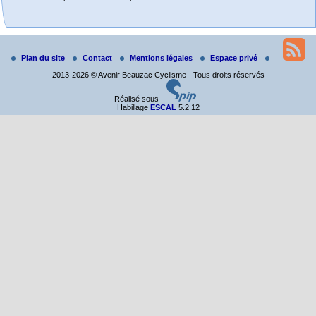
Randonnée itinérante dans l’Aveyron.
Du 19 au 21 juin
Plan du site
Contact
Mentions légales
Espace privé
Salut à tous,
2013-2026 © Avenir Beauzac Cyclisme - Tous droits réservés
j’ai planché sur le parcours de notre (…)
Réalisé sous
Habillage
ESCAL
5.2.12