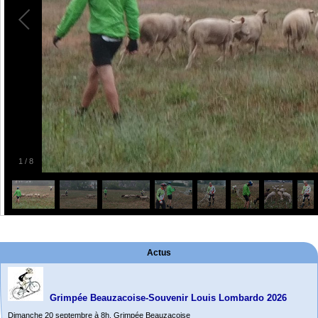
1
/
8
Actus
Grimpée Beauzacoise-Souvenir Louis Lombardo 2026
Dimanche 20 septembre à 8h. Grimpée Beauzacoise