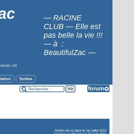
ac
— RACINE
CLUB — Elle est
pas belle la vie !!!
— à :
BeautifulZac —
eauzac, vin
tation
Sorties
Article mis en ligne le
1er juillet 2015