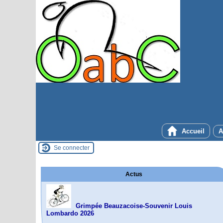
Accueil
A
Se connecter
Actus
Grimpée Beauzacoise-Souvenir Louis
Lombardo 2026