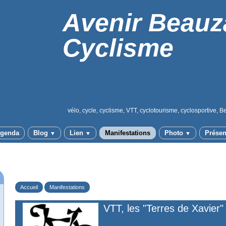
Avenir Beauz
Cyclisme
vélo, cycle, cyclisme, VTT, cyclotourisme, cyclosportive, B
genda
Blog
Lien
Manifestations
Photo
Présen
▼
▼
▼
Accueil
Manifestations
VTT, les "Terres de Xavier"