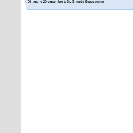
Dimanche 20 septembre à 8h. Grimpée Beauzacoise
Randonnée itinérante dans l’Aveyron.
Du 19 au 21 juin
Salut à tous,
j’ai planché sur le parcours de notre (…)