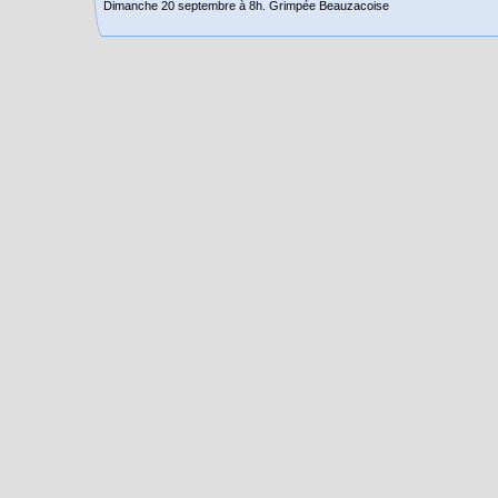
Dimanche 20 septembre à 8h. Grimpée Beauzacoise
Randonnée itinérante dans l’Aveyron.
Du 19 au 21 juin
Salut à tous,
j’ai planché sur le parcours de notre (…)