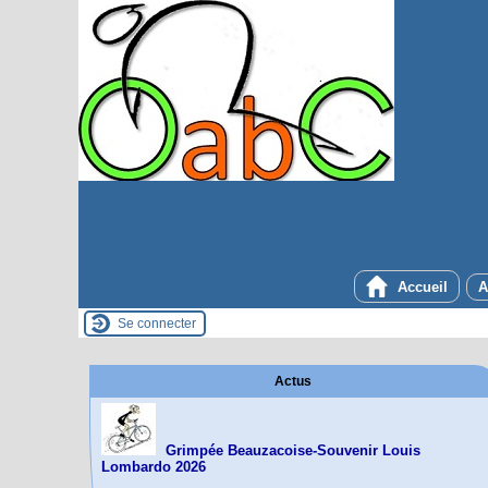
Accueil
A
Se connecter
Actus
Grimpée Beauzacoise-Souvenir Louis
Lombardo 2026