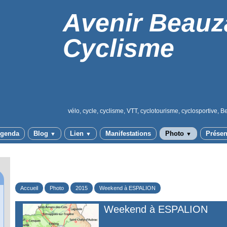
Avenir Beauz
Cyclisme
vélo, cycle, cyclisme, VTT, cyclotourisme, cyclosportive, B
genda
Blog
Lien
Manifestations
Photo
Présen
▼
▼
▼
Accueil
Photo
2015
Weekend à ESPALION
Weekend à ESPALION