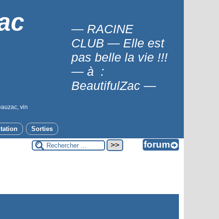
ac
— RACINE
CLUB — Elle est
pas belle la vie !!!
— à :
BeautifulZac —
eauzac, vin
tation
Sorties