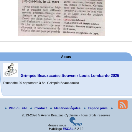
Actus
Grimpée Beauzacoise-Souvenir Louis Lombardo 2026
Dimanche 20 septembre à 8h. Grimpée Beauzacoise
Randonnée itinérante dans l’Aveyron.
Du 19 au 21 juin
Plan du site
Contact
Mentions légales
Espace privé
Salut à tous,
2013-2026 © Avenir Beauzac Cyclisme - Tous droits réservés
j’ai planché sur le parcours de notre (…)
Réalisé sous
Habillage
ESCAL
5.2.12