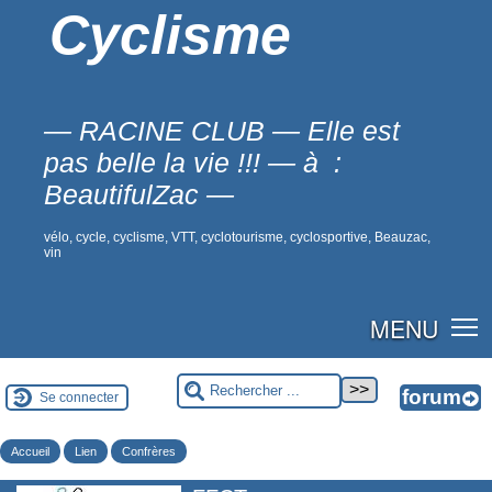
Cyclisme
— RACINE CLUB — Elle est
pas belle la vie !!! — à :
BeautifulZac —
vélo, cycle, cyclisme, VTT, cyclotourisme, cyclosportive, Beauzac,
vin
MENU
Se connecter
Accueil
Lien
Confrères