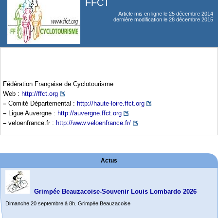
FFCT
Article mis en ligne le
25 décembre 2014
dernière modification le 28 décembre 2015
Fédération Française de Cyclotourisme
Web :
http://ffct.org
–
Comité Départemental :
http://haute-loire.ffct.org
–
Ligue Auvergne :
http://auvergne.ffct.org
–
veloenfrance.fr :
http://www.veloenfrance.fr/
Actus
Grimpée Beauzacoise-Souvenir Louis Lombardo 2026
Dimanche 20 septembre à 8h. Grimpée Beauzacoise