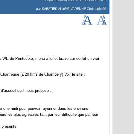
dernière modification le 11 décembre 2015
par
SABATIER Alain
,
VARENNE Christophe
e WE de Pentecôte, merci à lui et bravo car ce fût un vrai
a Chartreuse (à 20 kms de Chambéry) Voir le site :
d’accueil qu’il nous propose :
nche midi pour pouvoir rayonner dans les environs
rs les plus agréables tant par leur difficulté que par leur
5 présents