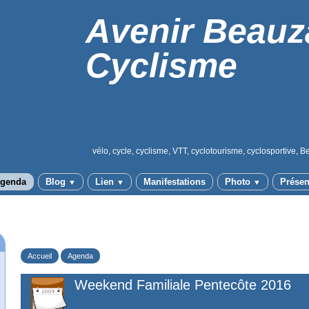
Avenir Beauz
Cyclisme
vélo, cycle, cyclisme, VTT, cyclotourisme, cyclosportive, B
genda
Blog
Lien
Manifestations
Photo
Présen
▼
▼
▼
Accueil
Agenda
Weekend Familiale Pentecôte 2016