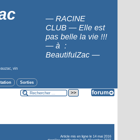
ac
— RACINE
CLUB — Elle est
pas belle la vie !!!
— à :
BeautifulZac —
eauzac, vin
tation
Sorties
Article mis en ligne le
14 mai 2016