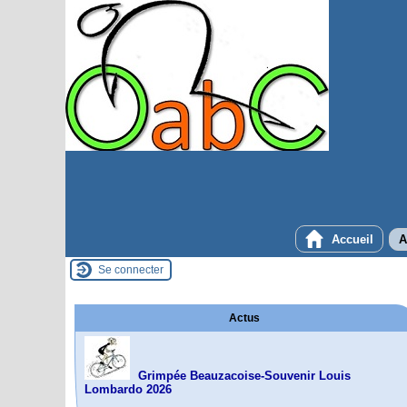
Accueil
A
Se connecter
Actus
Grimpée Beauzacoise-Souvenir Louis
Lombardo 2026