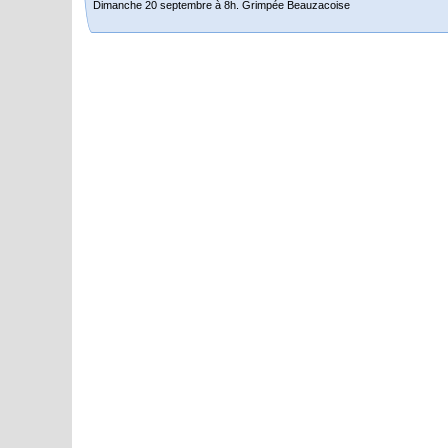
Dimanche 20 septembre à 8h. Grimpée Beauzacoise
Randonnée itinérante dans l’Aveyron.
Du 19 au 21 juin
Salut à tous,
j’ai planché sur le parcours de notre (…)