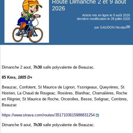
Route Dimanche 2 et 9 aout
2026
Article mis en ligne le
9 août 2026
dernière modification le 28 juillet 2026
par
GAUDON Nicolas
Dimanche 2 aout,
7h30
salle polyvalente de Beauzac.
85 Kms,
1805 D+
Beauzac, Confolent, St Maurice de Lignon, Yssingeaux, Queyrières, St
Hostien, La Chaud de Rougeac, Rosières, Blanlhac, Chamalières, Roche
en Régnier, St Maurice de Roche, Orcerolles, Besse, Solignac, Combres,
Beauzac
https://www.strava.com/routes/3517103615988831254
Dimanche 9 aout,
7h30
salle polyvalente de Beauzac.