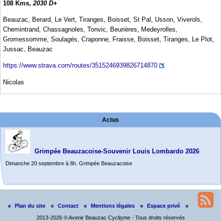
108 Kms,
2030 D+
Beauzac, Berard, Le Vert, Tiranges, Boisset, St Pal, Usson, Viverols,
Chemintrand, Chassagnoles, Tonvic, Beurières, Medeyrolles,
Gromessomme, Soulagés, Craponne, Fraisse, Boisset, Tiranges, Le Plot,
Jussac, Beauzac
https://www.strava.com/routes/3515246939826714870
Nicolas
Actus
Grimpée Beauzacoise-Souvenir Louis Lombardo 2026
Dimanche 20 septembre à 8h. Grimpée Beauzacoise
Randonnée itinérante dans l’Aveyron.
Du 19 au 21 juin
Plan du site
Contact
Mentions légales
Espace privé
Salut à tous,
2013-2026 © Avenir Beauzac Cyclisme - Tous droits réservés