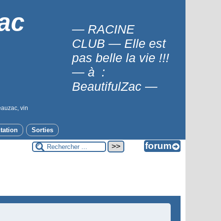
ac
— RACINE
CLUB — Elle est
pas belle la vie !!!
— à :
BeautifulZac —
eauzac, vin
tation
Sorties