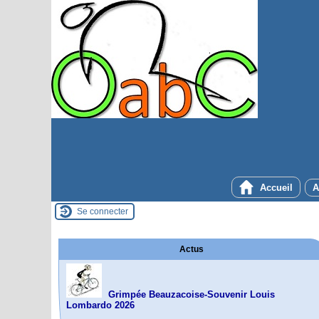
Accueil
A
Se connecter
Actus
Grimpée Beauzacoise-Souvenir Louis
Lombardo 2026