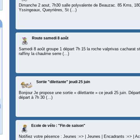
Dimanche 2 aout, 7h30 salle polyvalente de Beauzac. 85 Kms, 180
Yssingeaux, Queyrières, St (…)
Route samedi 8 août
Samedi 8 août groupe 1 départ 7h 15 la roche valprivas cacharat st
raffiny la chaulme serre (…)
Sortie "dilettante" jeudi 25 juin
Bonjour Je propose une sortie « dilettante » ce jeudi 25 juin. Dép
départ à 7h 30 (…)
Ecole de vélo : "Fin de saison"
Notifiez votre pésence : Jeunes :=> | Jeunes | Encadrants :=> | A