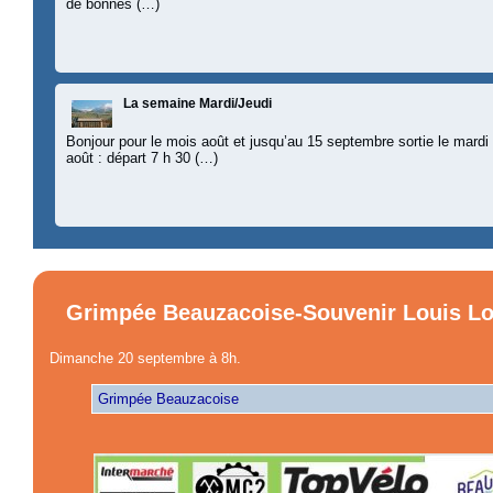
de bonnes (…)
La semaine Mardi/Jeudi
Bonjour pour le mois août et jusqu’au 15 septembre sortie le mard
août : départ 7 h 30 (…)
Grimpée Beauzacoise-Souvenir Louis L
Dimanche 20 septembre à 8h.
Grimpée Beauzacoise