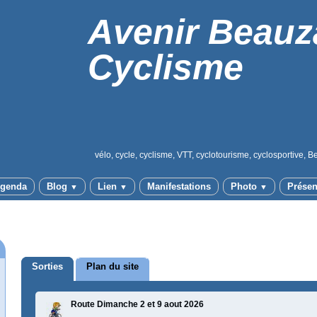
Avenir Beauz
Cyclisme
vélo, cycle, cyclisme, VTT, cyclotourisme, cyclosportive, B
genda
Blog
Lien
Manifestations
Photo
Présen
▼
▼
▼
Sorties
Plan du site
Route Dimanche 2 et 9 aout 2026