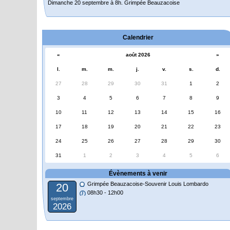
Dimanche 20 septembre à 8h. Grimpée Beauzacoise
Randonnée itinérante dans l’Aveyron.
Du 19 au 21 juin
Calendrier
Salut à tous,
«
août 2026
»
j’ai planché sur le parcours de notre (…)
l.
m.
m.
j.
v.
s.
d.
27
28
29
30
31
1
2
3
4
5
6
7
8
9
10
11
12
13
14
15
16
17
18
19
20
21
22
23
24
25
26
27
28
29
30
31
1
2
3
4
5
6
Évènements à venir
Grimpée Beauzacoise-Souvenir Louis Lombardo
20
08h30 - 12h00
septembre
2026